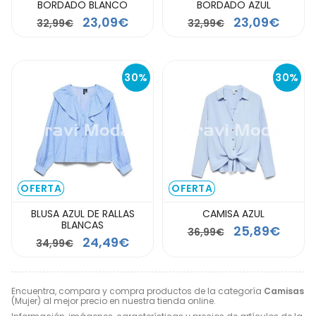
BORDADO BLANCO
BORDADO AZUL
23,09€
23,09€
32,99€
32,99€
30%
30%
OFERTA
OFERTA
BLUSA AZUL DE RALLAS
CAMISA AZUL
BLANCAS
25,89€
36,99€
24,49€
34,99€
Encuentra, compara y compra productos de la categoría
Camisas
(Mujer) al mejor precio en nuestra tienda online.