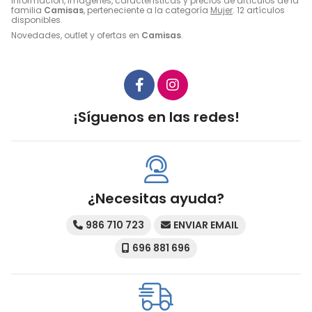
Información, imágenes, características y precios de artículos de la
familia
Camisas
, perteneciente a la categoría
Mujer
. 12 artículos
disponibles.
Novedades, outlet y ofertas en
Camisas
.
¡Síguenos en las redes!
¿Necesitas ayuda?
986 710 723
ENVIAR EMAIL
696 881 696