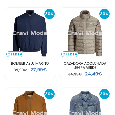
30%
30%
OFERTA
OFERTA
BOMBER AZUL MARINO
CAZADORA ACOLCHADA
LIGERA VERDE
27,99€
39,99€
24,49€
34,99€
30%
30%