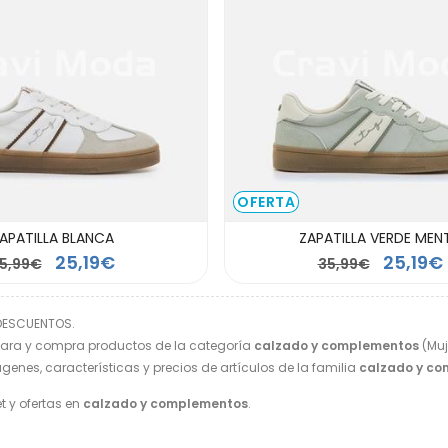
OFERTA
APATILLA BLANCA
ZAPATILLA VERDE MEN
25,19€
25,19€
5,99€
35,99€
 DESCUENTOS.
ara y compra productos de la categoría
calzado y complementos
(Muj
genes, características y precios de artículos de la familia
calzado y c
t y ofertas en
calzado y complementos
.