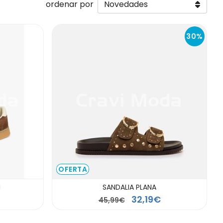
ordenar por
30%
OFERTA
N
SANDALIA PLANA
32,19€
45,99€