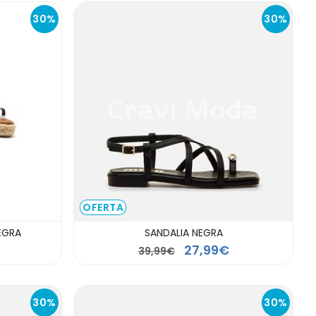
30%
30%
OFERTA
EGRA
SANDALIA NEGRA
27,99€
39,99€
30%
30%