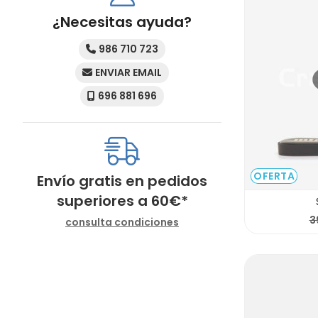
¿Necesitas ayuda?
986 710 723
ENVIAR EMAIL
696 881 696
OFERTA
Envío gratis en pedidos
superiores a
60
€
*
3
consulta condiciones