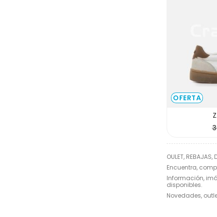
OFERTA
Z
3
OULET, REBAJAS,
Encuentra, comp
Información, imá
disponibles.
Novedades, outle