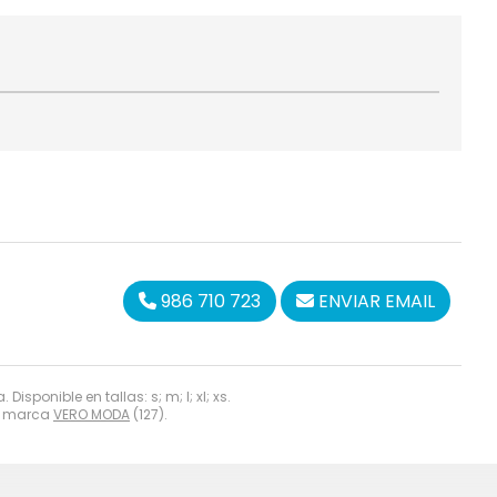
986 710 723
ENVIAR EMAIL
sponible en tallas: s; m; l; xl; xs.
la marca
VERO MODA
(127).