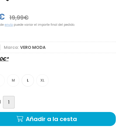
€
19,99
€
 de
envío
puede variar el importe final del pedido.
Marca:
VERO MODA
0
€
*
M
L
XL
d
Añadir a la cesta