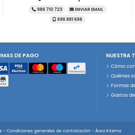
986 710 723
ENVIAR EMAIL
696 881 696
RMAS DE PAGO
NUESTRA 
Cómo co
Quiénes 
Formas d
Gastos de
s
-
Condiciones generales de contratación
-
Área Interna