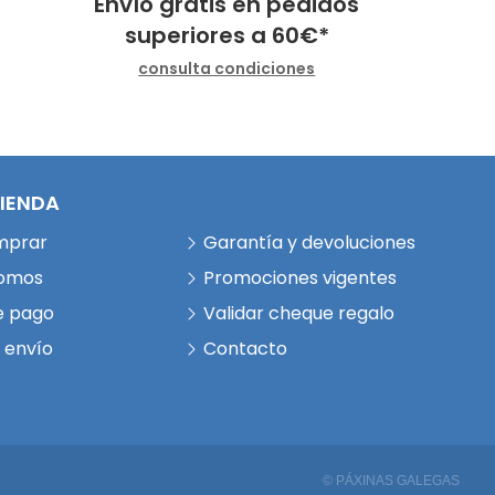
Envío gratis en pedidos
superiores a
60
€
*
consulta condiciones
TIENDA
mprar
Garantía y devoluciones
somos
Promociones vigentes
e pago
Validar cheque regalo
 envío
Contacto
© PÁXINAS GALEGAS