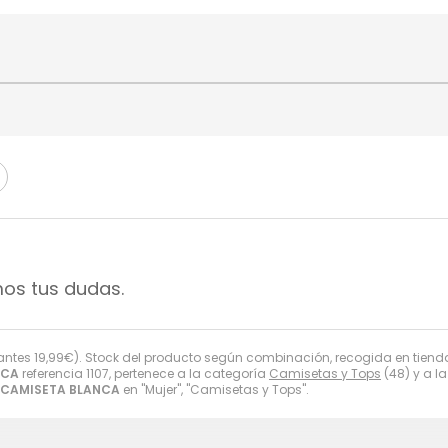
mos tus dudas.
antes
19,99
€
). Stock del producto según combinación, recogida en tienda. Di
NCA
referencia 1107, pertenece a la categoría
Camisetas y Tops
(48) y a 
CAMISETA BLANCA
en "Mujer", "Camisetas y Tops".