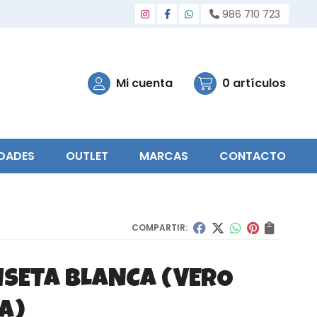
986 710 723
Mi cuenta
0
artículos
DADES
OUTLET
MARCAS
CONTACTO
COMPARTIR:
ISETA BLANCA
(VERO
A)