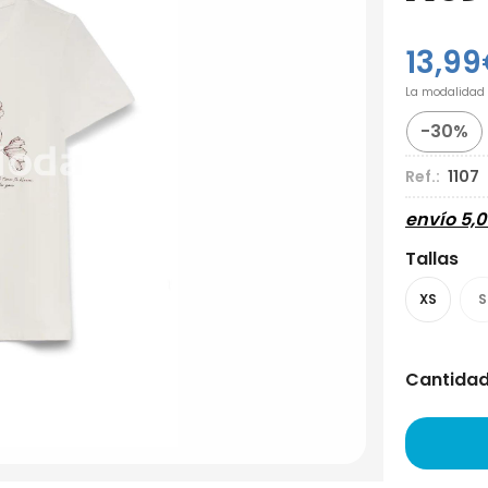
13,99
La modalidad
-30%
Ref.:
1107
envío
5,0
Tallas
XS
S
Cantida