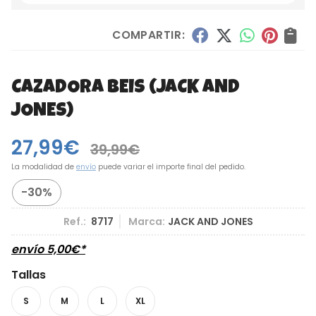
COMPARTIR:
CAZADORA BEIS
(JACK AND
JONES)
27,99
€
39,99
€
La modalidad de
envío
puede variar el importe final del pedido.
-30%
Ref.:
8717
Marca:
JACK AND JONES
envío
5,00
€
*
Tallas
S
M
L
XL