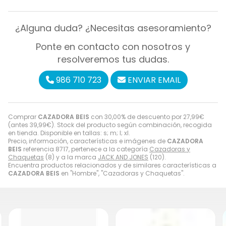
¿Alguna duda? ¿Necesitas asesoramiento?
Ponte en contacto con nosotros y
resolveremos tus dudas.
986 710 723
ENVIAR EMAIL
Comprar
CAZADORA BEIS
con 30,00% de descuento por
27,99
€
(antes
39,99
€
). Stock del producto según combinación, recogida
en tienda. Disponible en tallas: s; m; l; xl.
Precio, información, características e imágenes de
CAZADORA
BEIS
referencia 8717, pertenece a la categoría
Cazadoras y
Chaquetas
(8) y a la marca
JACK AND JONES
(120).
Encuentra productos relacionados y de similares características a
CAZADORA BEIS
en "Hombre", "Cazadoras y Chaquetas".