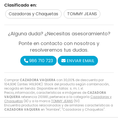
Clasificado en:
Cazadoras y Chaquetas
TOMMY JEANS
¿Alguna duda? ¿Necesitas asesoramiento?
Ponte en contacto con nosotros y
resolveremos tus dudas.
986 710 723
ENVIAR EMAIL
Comprar
CAZADORA VAQUERA
con 30,00% de descuento por
104,93
€
(antes
149,90
€
). Stock del producto según combinación,
recogida en tienda. Disponible en tallas: s; m; l; xl.
Precio, información, características e imágenes de
CAZADORA
VAQUERA
referencia 210981, pertenece a la categoría
Cazadoras y
Chaquetas
(8) y a la marca
TOMMY JEANS
(51).
Encuentra productos relacionados y de similares características a
CAZADORA VAQUERA
en "Hombre", "Cazadoras y Chaquetas".