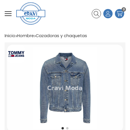
0
Buscar
Inicio
hombre
cazadoras y chaquetas