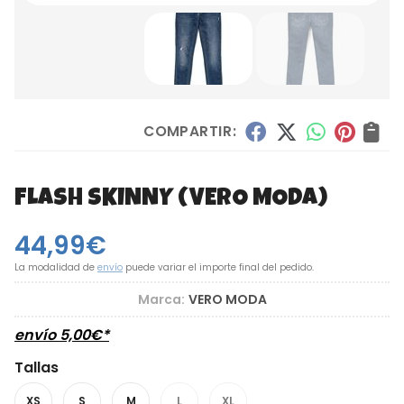
COMPARTIR:
FLASH SKINNY
(VERO MODA)
44,99
€
La modalidad de
envío
puede variar el importe final del pedido.
Marca:
VERO MODA
envío
5,00
€
*
Tallas
XS
S
M
L
XL