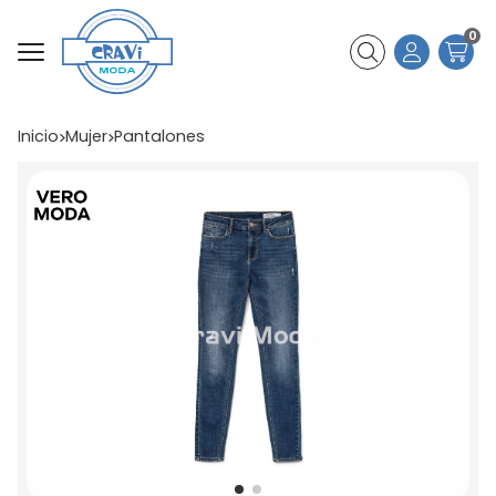
0
Buscar
Inicio
mujer
pantalones