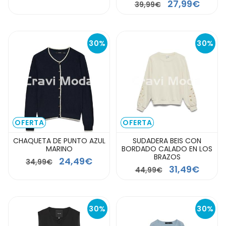
27,99€
39,99€
30%
30%
OFERTA
OFERTA
CHAQUETA DE PUNTO AZUL
SUDADERA BEIS CON
MARINO
BORDADO CALADO EN LOS
BRAZOS
24,49€
34,99€
31,49€
44,99€
30%
30%