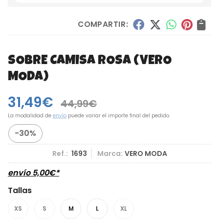
COMPARTIR:
SOBRE CAMISA ROSA
(VERO
MODA)
31,49
€
44,99
€
La modalidad de
envío
puede variar el importe final del pedido.
-30%
Ref.:
1693
Marca:
VERO MODA
envío
5,00
€
*
Tallas
XS
S
M
L
XL