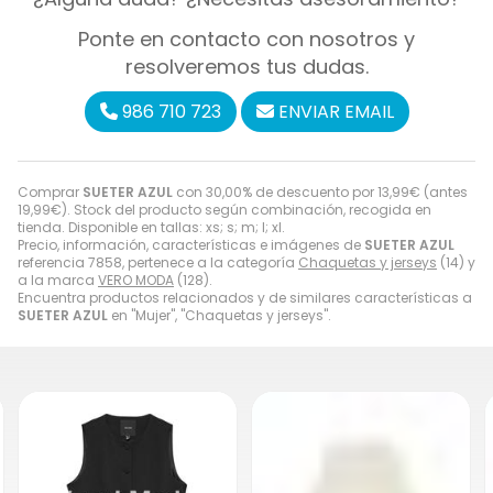
Ponte en contacto con nosotros y
resolveremos tus dudas.
986 710 723
ENVIAR EMAIL
Comprar
SUETER AZUL
con 30,00% de descuento por
13,99
€
(antes
19,99
€
). Stock del producto según combinación, recogida en
tienda. Disponible en tallas: xs; s; m; l; xl.
Precio, información, características e imágenes de
SUETER AZUL
referencia 7858, pertenece a la categoría
Chaquetas y jerseys
(14) y
a la marca
VERO MODA
(128).
Encuentra productos relacionados y de similares características a
SUETER AZUL
en "Mujer", "Chaquetas y jerseys".