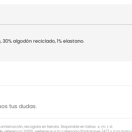
30% algodón reciclado, 1% elastano.
mos tus dudas.
mbinación, recogida en tienda. Disponible en tallas: s; m; l; xl.
N-
referencia 21355, pertenece a la categoría
Pantalones
(47) y a la mar