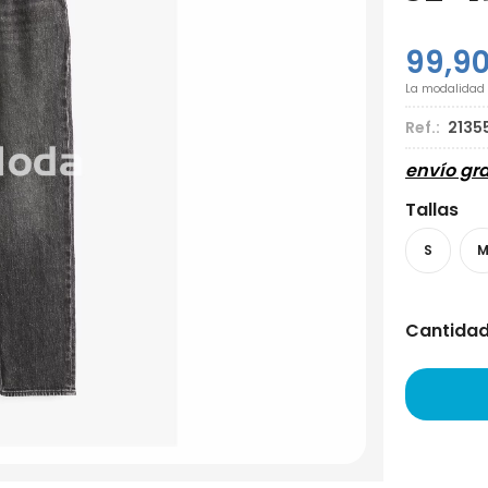
99,9
La modalidad
Ref.:
2135
envío gra
Tallas
S
Cantida