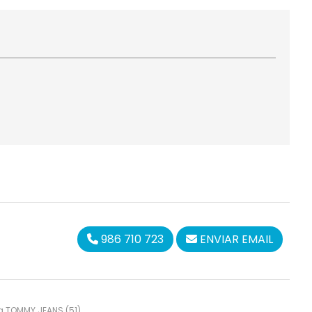
986 710 723
ENVIAR EMAIL
ca
TOMMY JEANS
(51).