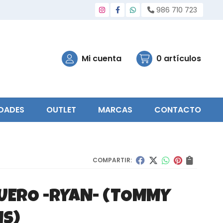
986 710 723
Mi cuenta
0
artículos
DADES
OUTLET
MARCAS
CONTACTO
COMPARTIR:
UERO -RYAN-
(TOMMY
NS)