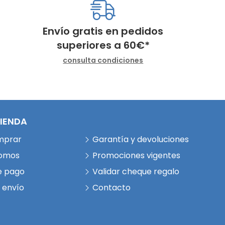
Envío gratis en pedidos
superiores a
60
€
*
consulta condiciones
TIENDA
mprar
Garantía y devoluciones
somos
Promociones vigentes
e pago
Validar cheque regalo
 envío
Contacto