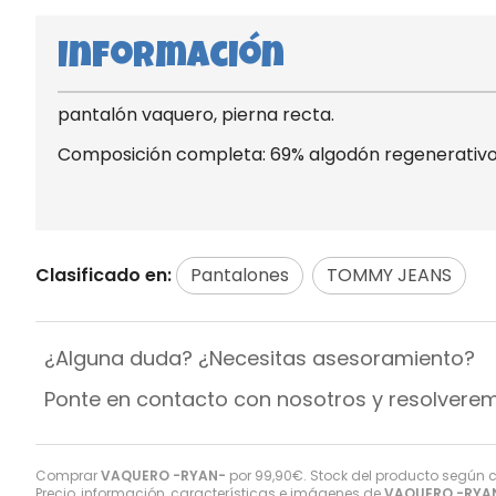
Información
pantalón vaquero, pierna recta.
Composición completa: 69% algodón regenerativo, 
Clasificado en:
Pantalones
TOMMY JEANS
¿Alguna duda? ¿Necesitas asesoramiento?
Ponte en contacto con nosotros y resolvere
Comprar
VAQUERO -RYAN-
por
99,90
€
. Stock del producto según co
Precio, información, características e imágenes de
VAQUERO -RYA