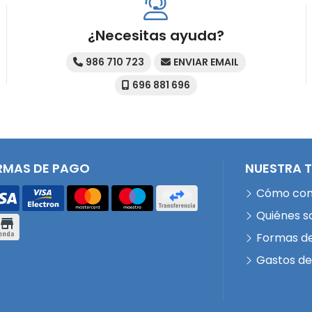
¿Necesitas ayuda?
986 710 723
ENVIAR EMAIL
696 881 696
RMAS DE PAGO
NUESTRA 
Cómo co
Quiénes 
Formas d
Gastos de