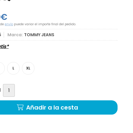
0
€
 de
envío
puede variar el importe final del pedido.
5
Marca:
TOMMY JEANS
tis*
M
L
XL
d
Añadir a la cesta