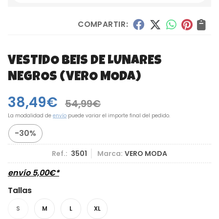
COMPARTIR:
VESTIDO BEIS DE LUNARES
NEGROS
(VERO MODA)
38,49
€
54,99
€
La modalidad de
envío
puede variar el importe final del pedido.
-30%
Ref.:
3501
Marca:
VERO MODA
envío
5,00
€
*
Tallas
S
M
L
XL