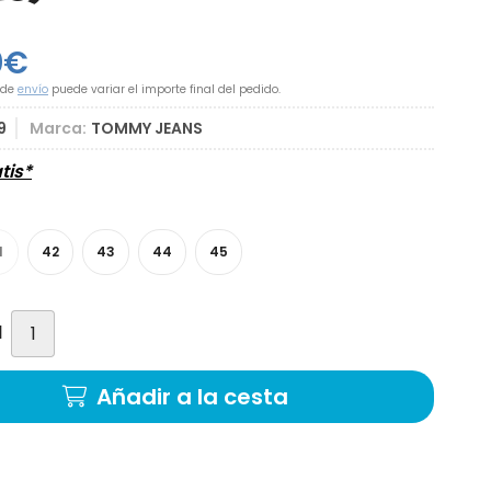
0
€
 de
envío
puede variar el importe final del pedido.
9
Marca:
TOMMY JEANS
tis*
1
42
43
44
45
d
Añadir a la cesta