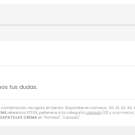
mos tus dudas.
 combinación, recogida en tienda. Disponible en números: 40; 41; 42; 43; 4
EMA
referencia 01709, pertenece a la categoría
calzado
(12) y a la marca
ZAPATILLAS CREMA
en "Hombre", "calzado".