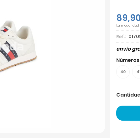
89,9
La modalidad
Ref.:
0170
envío gra
Números
40
4
Cantida