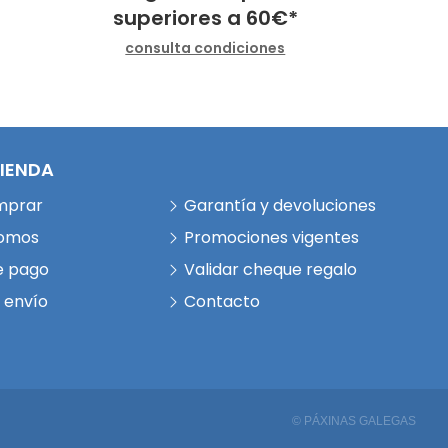
superiores a
60
€
*
consulta condiciones
TIENDA
mprar
Garantía y devoluciones
somos
Promociones vigentes
e pago
Validar cheque regalo
 envío
Contacto
© PÁXINAS GALEGAS