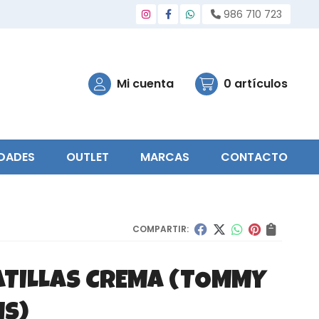
986 710 723
Mi cuenta
0
artículos
DADES
OUTLET
MARCAS
CONTACTO
COMPARTIR:
ATILLAS CREMA
(TOMMY
NS)