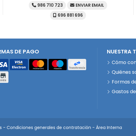
986 710 723
ENVIAR EMAIL
696 881 696
RMAS DE PAGO
NUESTRA 
Cómo co
Quiénes 
Formas d
Gastos de
s
-
Condiciones generales de contratación
-
Área Interna